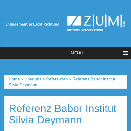
MENU
Home
>
Über uns
>
Referenzen
>
Referenz Babor Institut
Silvia Deymann
Referenz Babor Institut
Silvia Deymann