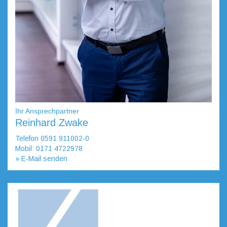
Ihr Ansprechpartner
Reinhard Zwake
Telefon 0591 911002-0
Mobil: 0171 4722978
» E-Mail senden