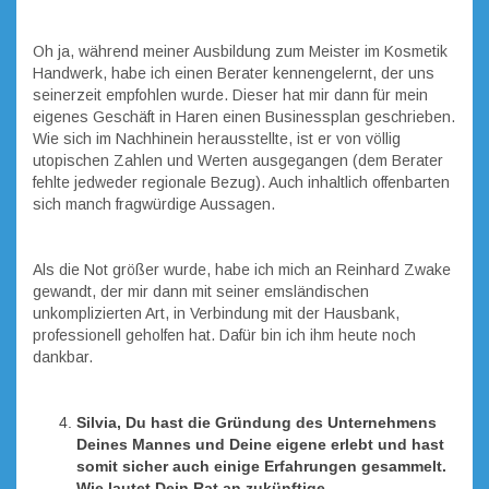
Oh ja, während meiner Ausbildung zum Meister im Kosmetik
Handwerk, habe ich einen Berater kennengelernt, der uns
seinerzeit empfohlen wurde. Dieser hat mir dann für mein
eigenes Geschäft in Haren einen Businessplan geschrieben.
Wie sich im Nachhinein herausstellte, ist er von völlig
utopischen Zahlen und Werten ausgegangen (dem Berater
fehlte jedweder regionale Bezug). Auch inhaltlich offenbarten
sich manch fragwürdige Aussagen.
Als die Not größer wurde, habe ich mich an Reinhard Zwake
gewandt, der mir dann mit seiner emsländischen
unkomplizierten Art, in Verbindung mit der Hausbank,
professionell geholfen hat. Dafür bin ich ihm heute noch
dankbar.
Silvia, Du hast die Gründung des Unternehmens
Deines Mannes und Deine eigene erlebt und hast
somit sicher auch einige Erfahrungen gesammelt.
Wie lautet Dein Rat an zukünftige