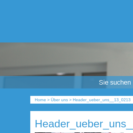
Sie suchen
Home
>
Über uns
>
Header_ueber_uns__13_0213
Header_ueber_uns