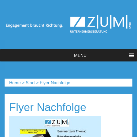
MENU
Home
>
Start
>
Flyer Nachfolge
Flyer Nachfolge