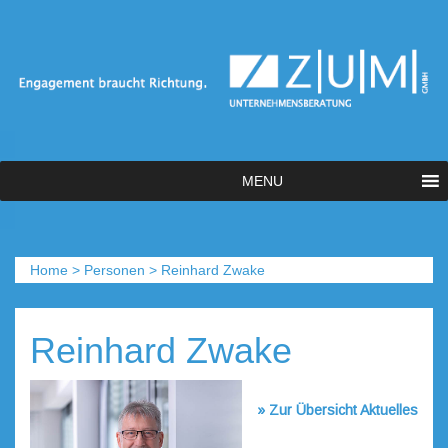
MENU
Home
>
Personen
>
Reinhard Zwake
Reinhard Zwake
» Zur Übersicht Aktuelles