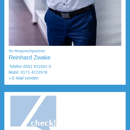
Ihr Ansprechpartner
Reinhard Zwake
Telefon 0591 911002-0
Mobil: 0171 4722978
» E-Mail senden