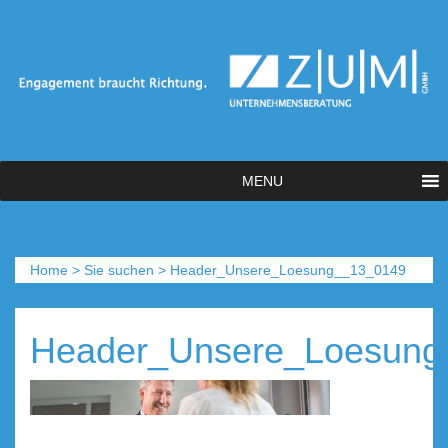
MENU
Home
>
Sie suchen
>
Header_Unsere_Loesung__13_0149
Header_Unsere_Loesung